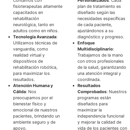
¿POR QUÉ ELEGIRNOS ?
Confiamos en nuestra experiencia y enfoque profesional
proporcionarte el mejor camino hacia la recuperación neurol
¡Estamos aquí para ayudarte a recuperar tu bienestar y cali
vida!
Especialización
:
Tratamientos
Contamos con
Personalizados
: C
fisioterapeutas altamente
plan de tratamiento 
capacitados en
diseñado según las
rehabilitación
necesidades específ
neurológica, tanto en
de cada paciente,
adultos como en niños.
ajustándonos a su
Tecnología Avanzada
:
diagnóstico y progr
Utilizamos técnicas de
Enfoque
vanguardia, como
Multidisciplinario
: