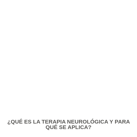
Enfocada en pacientes con trastornos del sist
nervioso, brindando tratamientos para recuperar
funcionalidad e independencia. Con un equi
experto y tecnología avanzada, promovemos 
máxima calidad de vida en todas las edades.