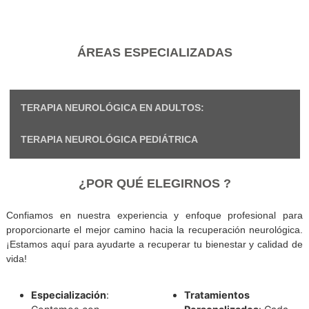
la memoria, el lenguaje y la percepción.
Promueve la neuroplasticidad
, ayudando al cere
reorganizarse y compensar las áreas afectadas.
Mejora el equilibrio y la marcha
, reduciendo el ries
caídas.
Fomenta la independencia
en las actividades cotidi
mejorando la calidad de vida general.
ÁREAS ESPECIALIZADAS
TERAPIA NEUROLÓGICA EN ADULTOS:
TERAPIA NEUROLÓGICA PEDIÁTRICA