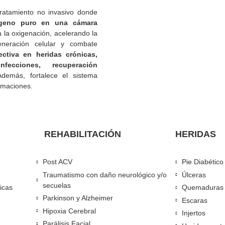
árica
, tratamiento no invasivo donde
ira oxígeno puro en una cámara
e mejora la oxigenación, acelerando la
os, regeneración celular y combate
.
Es efectiva en heridas crónicas,
cas, infecciones, recuperación
ás. Además, fortalece el sistema
ce inflamaciones.
REHABILITACIÓN
Post ACV
Traumatismo con daño neurológico y/o