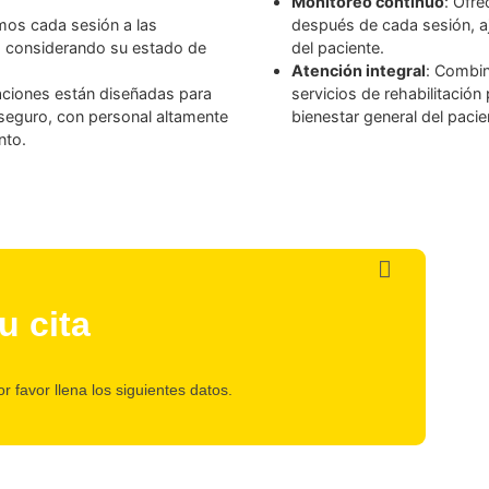
¿POR QUÉ ELEGIRNOS ?
ias hiperbáricas
: Contamos con
Tecnología d
l manejo y aplicación de la
monoplazas a
rantizando un tratamiento seguro y
tratamiento, 
Monitoreo c
Adaptamos cada sesión a las
después de ca
aciente, considerando su estado de
del paciente.
ión.
Atención int
 instalaciones están diseñadas para
servicios de 
odo y seguro, con personal altamente
bienestar gen
o momento.