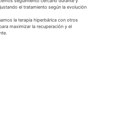
e última generación
: Utilizamos cámaras hiperbáricas
vanzadas que aseguran una administración precisa del
optimizando los resultados.
ontinuo
: Ofrecemos seguimiento cercano durante y
da sesión, ajustando el tratamiento según la evolución
egral
: Combinamos la terapia hiperbárica con otros
rehabilitación para maximizar la recuperación y el
eral del paciente.