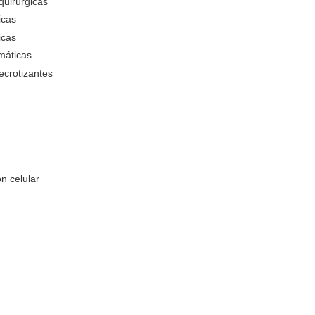
Quemaduras
Escaras
Injertos
Heridas post quirúrgicas
Heridas Crónicas
Heridas Crónicas
Heridas Traumáticas
Infecciones necrotizantes
agudas
RICA
la regeneración celular
 del cuerpo
 sanguíneo