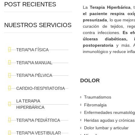
POST RECIENTES
La
Terapia Hiperb
el paciente resp
presurizada
, lo qu
NUESTROS SERVICIOS
curación de tejid
contra infecciones
úlceras diabéti
postoperatoria
y m
TERAPIA FÍSICA
inmunológico y redu
TERAPIA MANUAL
TERAPIA PÉLVICA
DOLOR
CARDIO-RESPIRATORIA
Traumatismos
LA TERAPIA
Fibromalgia
HIPERBÁRICA