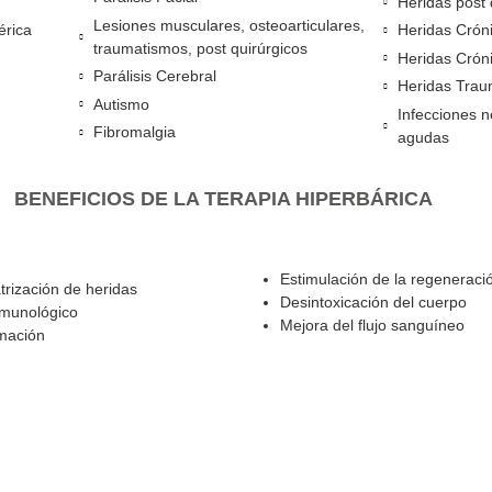
secuelas
atológicas
Parkinson y Alzheimer
rónicas
Hipoxia Cerebral
ular
Parálisis Facial
Lesiones musculares, osteoarticulares,
r periférica
traumatismos, post quirúrgicos
Parálisis Cerebral
Autismo
Fibromalgia
BENEFICIOS DE LA TERAPIA HIPERBÁ
Estimulación de 
 la cicatrización de heridas
Desintoxicación
stema inmunológico
Mejora del flujo
la inflamación