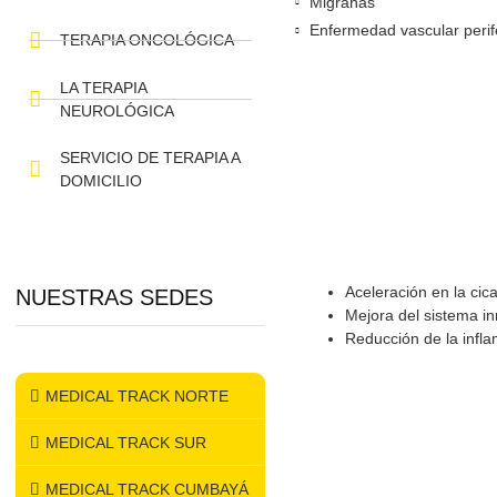
Enfermedades reum
Heridas agudas y c
TERAPIA PEDIÁTRICA
Dolor lumbar y artic
TERAPIA VESTIBULAR
Migrañas
Enfermedad vascula
TERAPIA ONCOLÓGICA
LA TERAPIA
NEUROLÓGICA
SERVICIO DE TERAPIA A
DOMICILIO
Aceleración en
NUESTRAS SEDES
Mejora del si
Reducción de 