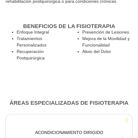
Ofrecemos terapia física avanzada y personalizada par
recuperación y calidad de vida. Nuestro equipo evalúa a f
cada caso, aplicando tratamientos específicos con técnicas
aliviar el dolor, mejorar la movilidad y tratar lesiones, ya s
rehabilitación postquirúrgica o para condiciones crónicas.
BENEFICIOS DE LA FISIOTERAPIA
Enfoque Integral
Prevención de Lesio
Tratamientos
Mejora de la Movilida
Personalizados
Funcionalidad
Recuperación
Alivio del Dolor
Postquirúrgica