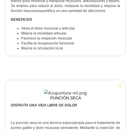
Reduce la inflamación.
Mejora la circulación sanguínea.
No requiere intervención quirúrgica.
TERAPIA MANUAL
TE AYUDAMOS A SENTIRTE MEJOR CADA DÍA
La Terapia Manual es un enfoque de tratamiento que utiliza l
manos para movilizar y manipular músculos, articulaciones y tejido
Se emplea para reducir el dolor, restaurar la movilidad y mejorar 
función musculoesquelética en una variedad de afecciones.
BENEFICIOS
Alivia el dolor muscular y articular.
Mejora la movilidad articular.
Favorece la relajación muscular.
Facilita la recuperación funcional.
Mejora la circulación local.