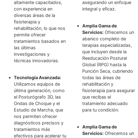
tejido, mejorando la circulación y promoviendo la regeneraci
celular. Es ideal para el tratamiento de lesiones musculare
articulares y tendinosas.
BENEFICIOS
Acelera la recuperación de lesiones musculares y articulares
Alivia el dolor de manera rápida y efectiva.
Mejora la circulación sanguínea y linfática.
Reduce la inflamación en tejidos dañados.
Estimula la regeneración celular y reparación tisular.
Favorece la movilidad y flexibilidad en áreas afectadas.
¿POR QUÉ ELEGIRNOS ?
Experiencia y
tratamiento
Profesionalismo:
individualizados que
Contamos con un equipo
responden a tus
de fisioterapeutas
necesidades específ