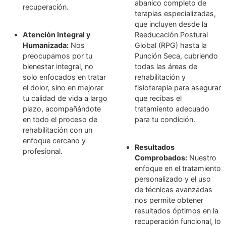
altamente capacitados,
asegurando un enfo
con experiencia en
integral y eficaz.
diversas áreas de la
fisioterapia y
Amplia Gama de
rehabilitación, lo que nos
Servicios:
Ofrecemo
permite ofrecer
abanico completo d
tratamientos basados en
terapias especializa
las últimas
que incluyen desde 
investigaciones y
Reeducación Postur
técnicas innovadoras.
Global (RPG) hasta l
Punción Seca, cubri
Tecnología Avanzada:
todas las áreas de
Utilizamos equipos de
rehabilitación y
última generación, como
fisioterapia para as
el Posturógrafo 3D, las
que recibas el
Ondas de Choque y el
tratamiento adecua
Estudio de Marcha, que
para tu condición.
nos permiten ofrecer
diagnósticos precisos y