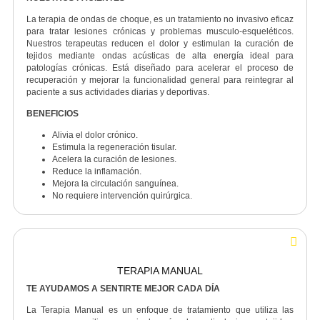
Facilita la recuperación postquirúrgica.
ONDAS DE CHOQUE
NOS ENFOCAMOS EN LA RECUPERACIÓN COMPLETA D
NUESTROS PACIENTES
La terapia de ondas de choque, es un tratamiento no invasivo efic
para tratar lesiones crónicas y problemas musculo-esquelético
Nuestros terapeutas reducen el dolor y estimulan la curación 
tejidos mediante ondas acústicas de alta energía ideal pa
patologías crónicas.
Está diseñado para acelerar el proceso 
recuperación y mejorar la funcionalidad general
para reintegrar 
paciente a sus actividades diarias y deportivas
.
BENEFICIOS
Alivia el dolor crónico.
Estimula la regeneración tisular.
Acelera la curación de lesiones.