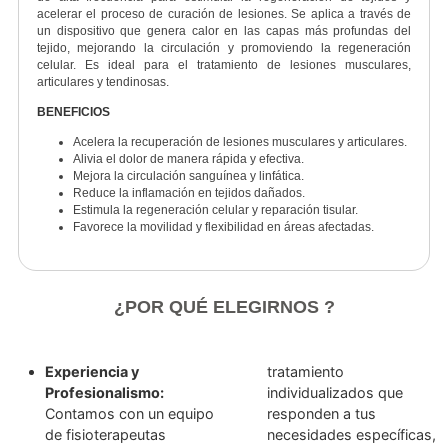
como complemento en procesos de rehabilitación y cuida
corporal.
BENEFICIOS
Mejora la circulación sanguínea y linfática.
Reduce la retención de líquidos.
Disminuye la sensación de piernas cansadas.
Favorece la eliminación de toxinas.
Ayuda en la recuperación muscular.
Contribuye a la reducción de edemas e inflamación.
TECARTERAPIA
INNOVACIÓN EN LA RECUPERACIÓN MUSCULOESQUELÉT
ICA
La
Tecarterapia
es un tratamiento no invasivo que utiliza corrient
de alta frecuencia para estimular la regeneración de tejidos
acelerar el proceso de curación de lesiones
. Se aplica a través 
un dispositivo que genera calor en las capas más profundas d