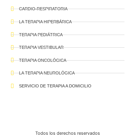
El miedo a moverse frena la recuperación
11 de febrero de 2026
|
por MEDICALTRACK
Leer más →
SERVICIOS
TERAPIA FÍSICA
TERAPIA MANUAL
TERAPIA PÉLVICA