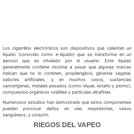
y adultos jóvenes. Esta tendencia plantea una pregunta 
¿realmente ayudan los vapers a dejar de fumar o simple
cambian un hábito por otro igual o incluso más perjudicial?
Los cigarrillos electrónicos son dispositivos que calien
líquido (conocido como
e-líquido
) que se transforma 
aerosol que es inhalado por el usuario. Este lí
generalmente contiene nicotina a pesar que algunas m
indican que no lo continen, propilenglicol, glicerina ve
sabores artificiales, y en muchos casos, susta