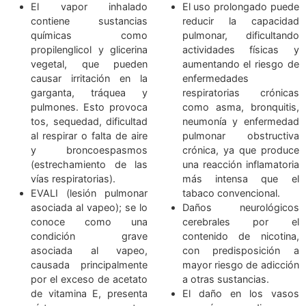
cancerígenas, metales pesados (como níquel, estaño y pl
compuestos orgánicos volátiles y partículas ultrafinas.
Numerosos estudios han demostrado que estos compon
pueden provocar daños en vías respiratorias, 
sanguíneos, y corazón.
RIEGOS DEL VAPEO
El vapor inhalado
El uso prolongado 
contiene sustancias
reducir la capa
químicas como
pulmonar, dificul
propilenglicol y glicerina
actividades físi
vegetal, que pueden
aumentando el ries
causar irritación en la
enfermedades
garganta, tráquea y
respiratorias cró
pulmones. Esto provoca
como asma, bronqu
tos, sequedad, dificultad
neumonía y enfer
al respirar o falta de aire
pulmonar obstru
y broncoespasmos
crónica, ya que pr