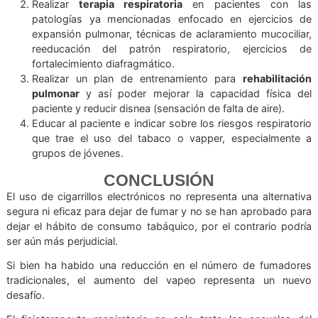
ROL DEL FISIOTERAPEUTA
RESPIRATORIO
El fisioterapeuta respiratorio juega un rol clave frente
consecuencias del vapeo y tabaquismo, especialmente c
ya hay afectación pulmonar o riesgo de enfer
respiratoria.
Dentro de sus competencias están:
Realizar pruebas de función pulmonar como
espirom
u oximetría
para la detección rápida de enferme
asociadas al vapeo y/o tabaquismo como a
bronquitis o reducción de la capacidad pulmonar.
Realizar
terapia respiratoria
en pacientes con
patologías ya mencionadas enfocado en ejercici
expansión pulmonar, técnicas de aclaramiento mucoc
reeducación del patrón respiratorio, ejercici
fortalecimiento diafragmático.