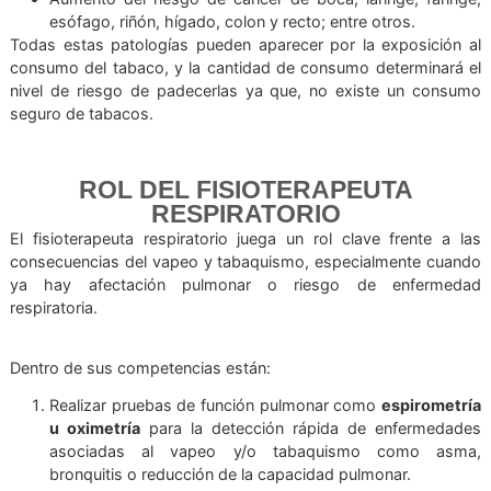
de la frecuencia de consumo.
RIESGOS DEL TABACO
Las enfermedades inducidas por el tabaquismo convenc
siguen siendo de las principales causas prevenibles de 
en el mundo. Entre los efectos más graves por co
crónico de tabaco se encuentran:
Daño a casi todos los órganos del cuerpo.
Alrededor del 80% de las muertes por EPOC.
Aumento significativo del riesgo de enferme
cardiovasculares y accidentes cerebrovasculares.
Aumento del riesgo de cáncer de boca, laringe, far
esófago, riñón, hígado, colon y recto; entre otros.
Todas estas patologías pueden aparecer por la exposici
consumo del tabaco, y la cantidad de consumo determina
nivel de riesgo de padecerlas ya que, no existe un co
seguro de tabacos.