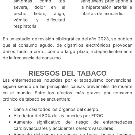
(estrechamiento de las
una reacción inflam
vías respiratorias).
más intensa qu
EVALI (lesión pulmonar
tabaco convencional
asociada al vapeo); se lo
Daños neurológ
conoce como una
cerebrales po
condición grave
contenido de nico
asociada al vapeo,
con predisposic
causada principalmente
mayor riesgo de adi
por el exceso de acetato
a otras sustancias.
de vitamina E, presenta
El daño en los 
síntomas como tos
sanguíneos predisp
severa, dolor en el
la hipertensión arte
pecho, fiebre, fatiga,
infartos de miocardi
vómito y dificultad
respiratoria.
En un estudio de revisión bibliográfica del año 2023, se p
que el consumo agudo, de cigarrillos electrónicos pro
daños tanto a corto, como a largo plazo, independiente