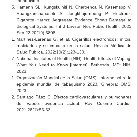
los problemas pulmonares que este hábito puede causar.
Autor: Katherine Pazmay
REFERENCIAS
Centers for Disease Control and Prevention (C
Outbreak of Lung Injury Associated with the Use o
Cigarette, or Vaping, Products. CDC; 2023.
Centros para el Control y la Prevención de Enfermed
(CDC).
Outbreak of Lung Injury Associated with the Use o
Cigarette, or Vaping, Products.
Fletcher C. Tabaquismo: riesgos y estadíst
actualizadas. JAMA Salud Global. 2024;9(1):45-50.
Hackshaw A, Morris JK, Boniface S, Tang JL, Milenkov
Hackshaw A, Morris JK, Boniface S, Tang JL, Milenkov
Hackshaw A, Morris JK, Boniface S, Tang JL, Milenkov
American Cancer Society. Riesgos para la salud debid