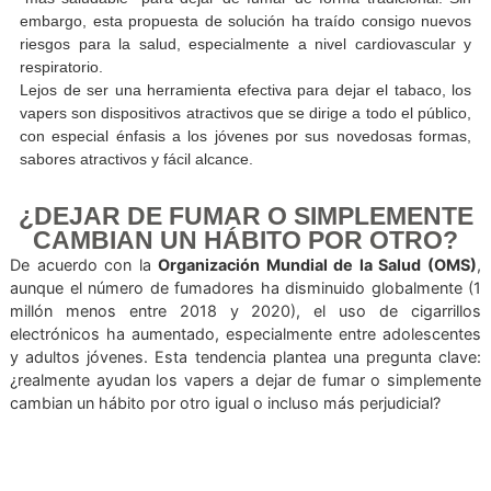
se extendió a toda la población y en este nuevo siglo, co
objetivo de reducir los efectos nocivos del tabaco, surgiero
cigarrillos electrónicos
o
vaporizadores
(conoci
comúnmente como
vapers
), promovidos como una alterna
“más saludable” para dejar de fumar de forma tradicional.
embargo, esta propuesta de solución ha traído consigo nu
riesgos para la salud, especialmente a nivel cardiovascul
respiratorio.
Lejos de ser una herramienta efectiva para dejar el tabaco
vapers son dispositivos atractivos que se dirige a todo el púb
con especial énfasis a los jóvenes por sus novedosas for
sabores atractivos y fácil alcance.
¿DEJAR DE FUMAR O SIMPLEMEN
CAMBIAN UN HÁBITO POR OTR
De acuerdo con la
Organización Mundial de la Salud 
aunque el número de fumadores ha disminuido globalmen
millón menos entre 2018 y 2020), el uso de cigarr
electrónicos ha aumentado, especialmente entre adolesc