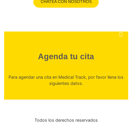
tabaquismo.
Hamann SL, Kungskulniti N, Charoenca N, Kasemsu
Ruangkanchanasetr S, Jongkhajornpong P. Electr
Cigarette Harms: Aggregate Evidence Shows Damag
Biological Systems. Int J Environ Res Public Health.
Sep 22;20(19):6808.
Martínez-Larenas G, et al. Cigarrillos electrónicos: m
realidades y su impacto en la salud. Revista Médic
Salud Pública. 2022;10(2):123-130.
National Institutes of Health (NIH). Health Effects of Va
What You Need to Know [Internet]. Bethesda, MD: 
2023.
Organización Mundial de la Salud (OMS). Informe sobr
epidemia mundial de tabaquismo 2023. Ginebra: 
2023.
Santiago Páez C. Efectos cardiovasculares y pulmon
del vapeo: evidencia actual. Rev Colomb Card
2021;28(1):56-63.