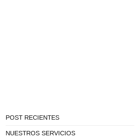
Fisioterapia avanzada y personalizada para
recuperación cardiovascular, con especialistas
rehabilitación cardiaca que aplican programas
ejercicio clínico supervisado, adaptados a c
paciente.