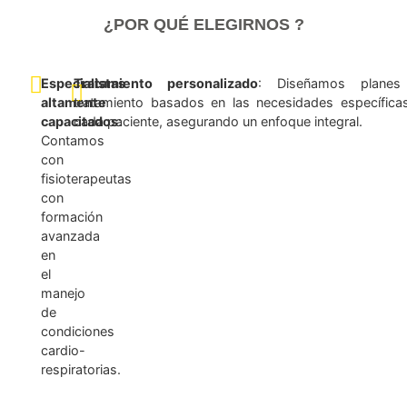
CONSULTA DE REHABILITACIÓN CARDÍACA
La
consulta de rehabilitación cardíaca
está orientada a evaluar 
condición física y cardiovascular del paciente, diseñando un
plan 
ejercicios y cuidados personalizados
que favorecen l
recuperación funcional del corazón. Se realiza con supervisi
médica y fisioterapéutica para garantizar un proceso
segur
progresivo y efectivo
.
Mejora la capacidad y resistencia cardiovascular.
Reduce el riesgo de nuevos eventos cardíacos.
Favorece la recuperación emocional y física.
Promueve hábitos saludables y calidad de vida.
¿POR QUÉ ELEGIRNOS ?