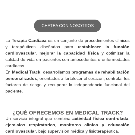
TERAPIA ONCOLÓGICA
LA TERAPIA NEUROLÓGICA
SERVICIO DE TERAPIA A DOMICILIO
CHATEA CON NOSOTROS
La
Terapia Cardíaca
es un conjunto de procedimientos clín
y terapéuticos diseñados para
restablecer la fun
cardiovascular, mejorar la capacidad física
y optimiza
calidad de vida en pacientes con antecedentes o enfermed
cardíacas.
En
Medical Track
, desarrollamos
programas de rehabilita
personalizados
, orientados a fortalecer el corazón, controla