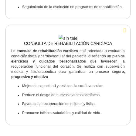
ERGOMETRÍA
(PRUEBA DE ESFUERZO)
Prueba diagnóstica que evalúa la
respuesta del corazón y l
pulmones al ejercicio físico progresivo
.
Durante el test, se monitorizan los
signos vitales, la frecuenc
cardíaca, la presión arterial y la respuesta electrocardiográfic
permitiendo al médico tratante determinar la capacidad funcional
detectar posibles alteraciones cardiovasculares.
Usos clínicos:
Diagnóstico y control de enfermedades coronarias.
Evaluación de la capacidad de ejercicio.
Valoración del riesgo cardiovascular.
Seguimiento de la evolución en programas de rehabilitación