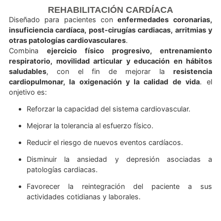
factores de riesgo y recuperar la independencia funcional
paciente.
¿QUÉ OFRECEMOS EN MEDICAL TRACK
Un servicio integral que combina
actividad física control
ejercicios respiratorios, monitoreo clínico y educa
cardiovascular
, bajo supervisión médica y fisioterapéutica.
REHABILITACIÓN CARDÍACA
Diseñado para pacientes con
enfermedades coronar
insuficiencia cardíaca, post-cirugías cardiacas, arritmi
otras patologías cardiovasculares
.
Combina
ejercicio físico progresivo, entrenami
respiratorio, movilidad articular y educación en háb
saludables
, con el fin de mejorar la
resiste
cardiopulmonar, la oxigenación y la calidad de vid
onjetivo es:
Reforzar la capacidad del sistema cardiovascular.