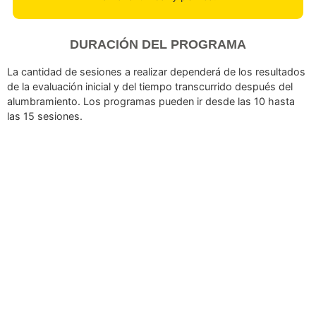
Se usan sensores para ayudar a mejorar la activación d
suelo pélvico.
En casos de debilidad extrema, la electroestimulació
ayuda a reactivar la musculatura.
Educación y recomendaciones
Consejos para evitar esfuerzos excesivos en el postpar
Recomendaciones para retomar la actividad física y la v
sexual de manera segura.
Técnicas para mejorar la postura y prevenir sobrecarga
la zona lumbar y pélvica.
DURACIÓN DEL PROGRAMA