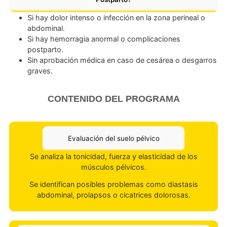
postparto?
El momento ideal para comenzar la terapia de suelo pélv
después del parto depende de varios
factores, como el tipo de parto y la recuperación individu
de cada mujer.
¿Cuándo NO se recomienda iniciar el programa
Postparto?
Si hay dolor intenso o infección en la zona perineal 
abdominal.
Si hay hemorragia anormal o complicaciones
postparto.
Sin aprobación médica en caso de cesárea o desga
graves.
CONTENIDO DEL PROGRAMA