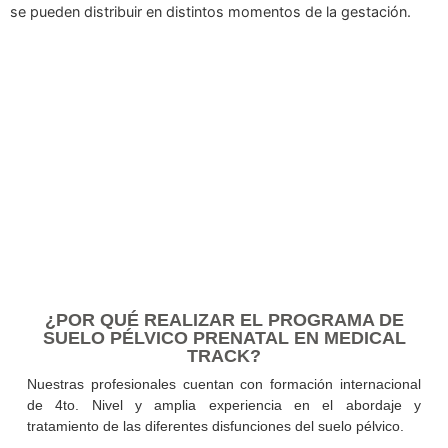
el parto.
Consejos para prevenir y tratar la incontinencia y otros
problemas postparto.
¿CUÁNDO EMPEZAR LA TERAPIA DE SUE
PÉLVICO EN EL EMBARAZO?
Idealmente, desde el segundo trimestre, aunque se puede
iniciar en cualquier momento bajo la guía de un fisioterape
especializado.
DURACIÓN DEL PROGRAMA
La cantidad d
sesiones a realizar dependerá de los resultados de la
evaluación inicial y del momento de la gestación de la mad
Los programas pueden ir desde las 10 hasta las 15 sesion
se pueden distribuir en distintos momentos de la gestació