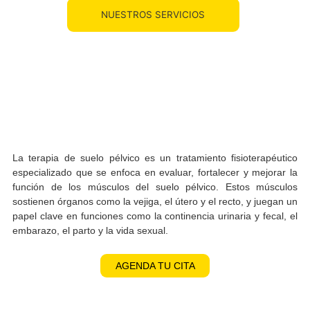
NUESTROS SERVICIOS
La terapia de suelo pélvico es un tratamiento fisioterapé
especializado que se enfoca en evaluar, fortalecer y mejor
¿QUÉ ES Y POR QUÉ REALIZAR
función de los músculos del suelo pélvico. Estos músc
TERAPIA DE PISO PÉLVICO
sostienen órganos como la vejiga, el útero y el recto, y jueg
POSTPARTO?
papel clave en funciones como la continencia urinaria y feca
embarazo, el parto y la vida sexual.