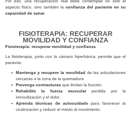
EL TRAUMA INVISIBLE: EMOCION
TRAS LA QUEMADURA
Además de las heridas visibles, las quemaduras dejan cicat
emocionales:
Miedo a volver a sufrir dolor.
Angustia por la imagen corporal y las secuelas estética
Frustración por la pérdida temporal de independencia.
Ansiedad durante los procedimientos médic
curaciones.
Por eso, una recuperación real debe contemplar no sol
aspecto físico, sino también la
confianza del paciente e
capacidad de sanar
.
FISIOTERAPIA: RECUPERAR
MOVILIDAD Y CONFIANZA
Fisioterapia: recuperar movilidad y confianza