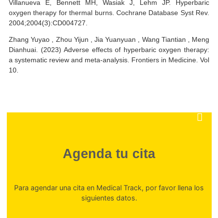
Autor: Margarita Cordovez
REFERENCIAS
Alyafi T, Al-Marzouki AH, Al Hassani AN (11 de octubre de 
Resultados terapéuticos de pacientes con quemaduras trat
con oxígeno hiperbárico.
Laurenz Weitgasser · Gerald Ihra · Bruno Schäfer · K
Markstaller · Christine Radtke. (2019). Update on hyperb
oxygen therapy in burn treatment. Wiener klini
Wochenschrift. The Central European Journal of Medicine.
133.
Villanueva E, Bennett MH, Wasiak J, Lehm JP. Hyperb
oxygen therapy for thermal burns. Cochrane Database Syst 