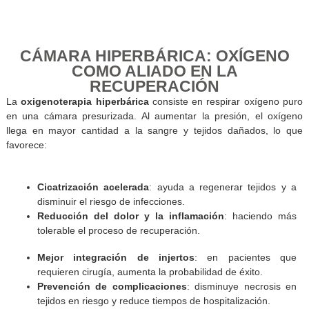
En este contexto, cada recurso terapéutico que ayude a s
mejor, más rápido y con menos complicaciones repres
también una herramienta para
recuperar la esperanza
.
CÁMARA HIPERBÁRICA: OXÍGE
COMO ALIADO EN LA
RECUPERACIÓN
La
oxigenoterapia hiperbárica
consiste en respirar oxígen
en una cámara presurizada. Al aumentar la presión, el o
llega en mayor cantidad a la sangre y tejidos dañados, 
favorece:
Cicatrización acelerada
: ayuda a regenerar tejidos
disminuir el riesgo de infecciones.
Reducción del dolor y la inflamación
: haciendo