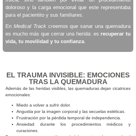
quemadura grave en el pie con agua caliente.
Inicialmente, los médicos consideraban necesari
injerto de piel. Sin embargo, tras
tres sesione
cámara hiperbárica
, el tejido respondió de manera
favorable que la
cirugía pudo evitarse.
El alivio de su familia no fue solo por la recupera
física, sino también por evitar un procedimi
doloroso y la carga emocional que este represen
para el pacientito y sus familiares.
En
Medical Track
creemos que sanar una quemad
es mucho más que cerrar una herida: es
recupera
vida, tu movilidad y tu confianza
.