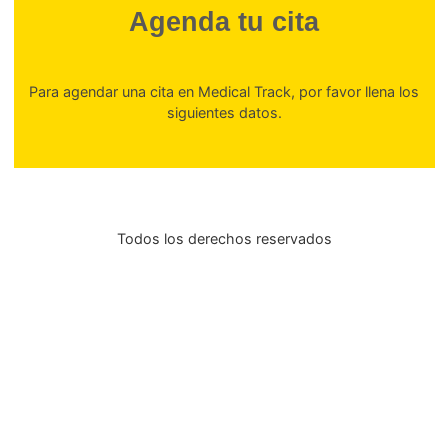
Monaro M, Bertomeu CB, Zecchinato F, Fietta V, Sarto
De Rosario Martínez H. The detection of malingerin
whiplash-related injuries: a targeted literature review o
available strategies. Int J Legal Med.
Munoz Lazcano P, Rojano Ortega D, Fernández Lópe
Effects of a Guided Neck-Specific Exercise Therap
Recovery after a Whiplash: A Systematic Review and M
analysis. Am J Phys Med Rehabil. 2024 
1;103(11):971–8.
Peterson G, Carlfjord S, Nilsing Strid E, Ask S, Jönss
Peolsson A. Evaluation of implementation
effectiveness of neck-specific exercise for persis
disability