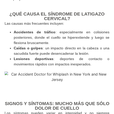
Aunque muchas veces sus síntomas aparecen horas o inclus
después, el impacto puede ser significativo: dolor, rigidez, m
problemas mandibulares y hasta dificultades para concent
Reconocerlo a tiempo es clave para evitar que el dol
cronifique y limitar secuelas funcionales.
¿QUÉ CAUSA EL SÍNDROME DE LATIGAZ
CERVICAL?
Las causas más frecuentes incluyen:
Accidentes de tráfico
: especialmente en colisi
posteriores, donde el cuello se hiperextiende y lueg
flexiona bruscamente.
Caídas o golpes
: un impacto directo en la cabeza o
sacudida fuerte puede desencadenar la lesión.
Lesiones deportivas
: deportes de contact
movimientos rápidos con impactos inesperados.