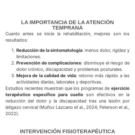
DIAGNÓSTICO
El diagnóstico combina la historia clínica con estudio
imagen cuando es necesario:
Radiografías
: pueden mostrar rectificación cervical.
Resonancia magnética
: útil para descartar lesi
asociadas en discos, ligamentos o raíces nerviosas
LA IMPORTANCIA DE LA ATENCIÓN
TEMPRANA
Cuanto antes se inicie la rehabilitación, mejores son
resultados:
Reducción de la sintomatología
: menos dolor, rigi
limitaciones.
Prevención de complicaciones
: disminuye el ries