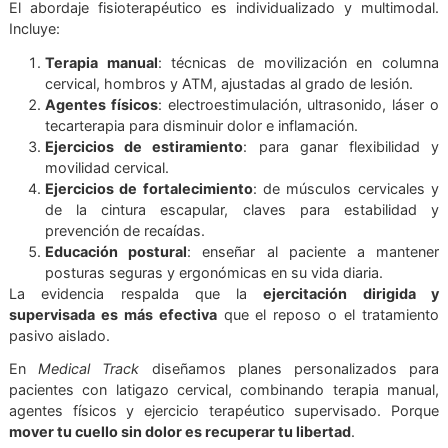
dolor crónico, discapacidad y problemas posturales
Mejora de la calidad de vida
: retorno más rápido a
actividades diarias, laborales y deportivas.
Estudios recientes muestran que los programas de
ejerc
terapéutico específico para cuello
son efectivos e
reducción del dolor y la discapacidad tras una lesión
latigazo cervical (Muñoz Lazcano et al., 2024; Peterson et
2022).
INTERVENCIÓN FISIOTERAPÉUTICA
El abordaje fisioterapéutico es individualizado y multi
Incluye:
Terapia manual
: técnicas de movilización en co
cervical, hombros y ATM, ajustadas al grado de lesió
Agentes físicos
: electroestimulación, ultrasonido, l
tecarterapia para disminuir dolor e inflamación.
Ejercicios de estiramiento
: para ganar flexibili
movilidad cervical.