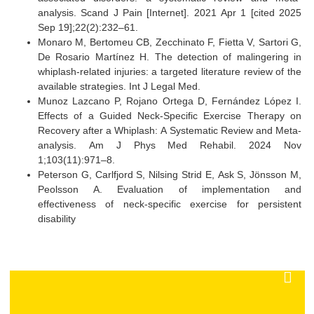
Autor: Daniela Tipanta
REFERENCIAS
Almeida MJC de, Almeida L, Duarte MF, Matos SA
Cervical Whiplash Syndrome: A Case Report of a 
Accident. Cureus.
and pain after whiplash injury: study protocol f
randomized controlled study using a hybrid 2 design.
Musculoskelet Disord. 2022 Dec 1;23(1).
Cassidy JD, Leth-Petersen S, Rotger GP. What hap
when compensation for whiplash claims is made 
generous? Journal of Risk and Insurance. 2018
1;85(3):635–62.
Chrcanovic B, Larsson J, Malmström EM, Westergre
Häggman-Henrikson B. Exercise therapy for whipl
associated disorders: a systematic review and m
analysis. Scand J Pain [Internet]. 2021 Apr 1 [cited
Sep 19];22(2):232–61.