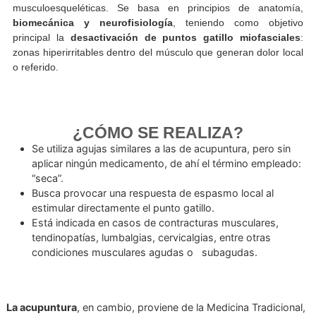
finas insertadas en la piel) sus fundamentos teóricos, obje
terapéuticos y aplicaciones clínicas son marcadamente distin
La
punción seca
es una técnica utilizada por fisioterape
especialmente en el tratamiento de afeccio
musculoesqueléticas. Se basa en principios de anato
biomecánica y neurofisiología
, teniendo como obje
principal la
desactivación de puntos gatillo miofasci
zonas hiperirritables dentro del músculo que generan dolor 
o referido.
¿CÓMO SE REALIZA?
Se utiliza agujas similares a las de acupuntura, pero s
aplicar ningún medicamento, de ahí el término emple
“seca”.
Busca provocar una respuesta de espasmo local al
estimular directamente el punto gatillo.