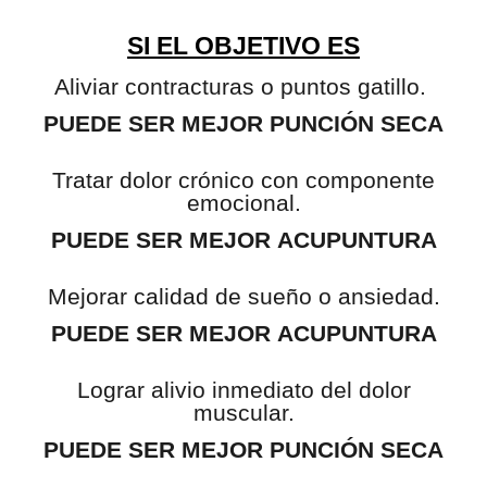
cuanto a mejoría funcional y alivio del dolor.
Por su parte, un metaanálisis de 2019 concluyó que la pun
seca es más eficaz que la acupuntura para reducir el
d
lumbar y cervical en el corto plazo.
Además, una revisión de 2022 centrada en
pacientes
fibromialgia
indicó que ambas intervenciones
ayudan a red
el dolor, la rigidez y mejorar la calidad de vida
.
SI EL OBJETIVO ES
Aliviar contracturas o puntos gatillo.
PUEDE SER MEJOR PUNCIÓN SEC
Tratar dolor crónico con componente