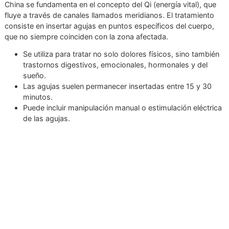
Está indicada en casos de contracturas musculares,
tendinopatías, lumbalgias, cervicalgias, entre otras
condiciones musculares agudas o subagudas.
La acupuntura
, en cambio, proviene de la Medicina Tradici
China se fundamenta en el concepto del Qi (energía vital), 
fluye a través de canales llamados meridianos. El tratamie
consiste en insertar agujas en puntos específicos del cuer
que no siempre coinciden con la zona afectada.
Se utiliza para tratar no solo dolores físicos, sino ta
trastornos digestivos, emocionales, hormonales y de
sueño.
Las agujas suelen permanecer insertadas entre 15 y 
minutos.
Puede incluir manipulación manual o estimulación eléc
de las agujas.