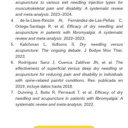
valoración adecuada.
Autor: Erika Madril
REFERENCIAS
Uygur F, Tok D, Kiraz M.
The effectiveness of superf
versus deep dry needling or acupuncture for reducing
and disability in individuals with spine-related pai
conditions: A systematic review and meta-analysi
Bodyw Mov Ther. 2020.
Chen YW, Wang HH, Lin CH, et al.
Is dry needling effe
for low back pain? A systematic review and PRI
compliant meta-analysis
. Rev. actualizada 2018–2024.
He Y, Li M, Wang Y, et al.
Comparing dry needling or 
acupuncture to various wet needling injection types
musculoskeletal pain and disability: A systematic re
and meta-analysis
. 2023–2024.
de-la-Llave-Rincón AI, Fernández-de-Las-Peña