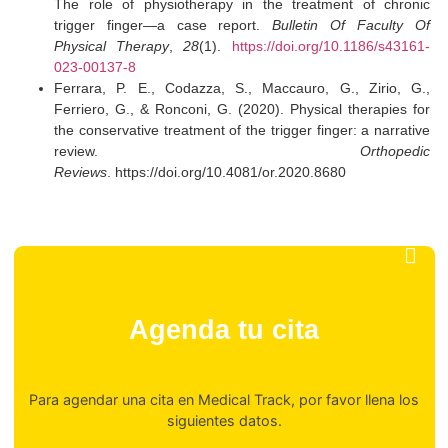
Médica, 30(2), 67-74.
López, M. y Pérez, R. (2020). Avances en el tratami
quirúrgico del dedo en gatillo. Cirugía de la Mano, 2
45-52.
Smith, J. et al. (2019). Tenosinovitis estenosa
diagnóstico y tratamiento actual. Revista de Ortoped
Traumatología, 25(3), 123-130.
Nadar, M. S. (2023). Orthosis vs. exercise for the trea
of adult idiopathic trigger fingers: A randomized cli
trial.
Prosthetics And Orthot
International
.
https://doi.org/10.1097/pxr.0000000000
Sahoo, A. C., Soumyashree, S., & Mahapatra, C. (202
The role of physiotherapy in the treatment of chr
trigger finger—a case report.
Bulletin Of Facult
Physical Therapy
,
28
(1).
https://doi.org/10.1186/s4
023-00137-8
Ferrara, P. E., Codazza, S., Maccauro, G., Zirio,
Ferriero, G., & Ronconi, G. (2020). Physical therapie
the conservative treatment of the trigger finger: a narr