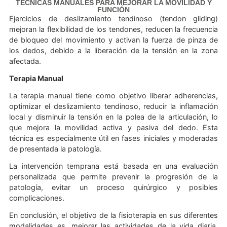
terapéutico, electroestimulación y en casos severos
terapias de ondas de choque (ESWT), punción seca,
ayudan a aumentar el flujo sanguíneo, reducir la inflamac
aliviar el dolor.
Permite estimular la liberación de analgésicos propio
nuestro cuerpo (opioides endógenos), que es un mecan
de supresión del dolor en la periferia.
TÉCNICAS MANUALES PARA MEJORAR LA MOVILIDAD
FUNCIÓN
Ejercicios de deslizamiento tendinoso (tendon glid
mejoran la flexibilidad de los tendones, reducen la frecu
de bloqueo del movimiento y activan la fuerza de pinz
los dedos, debido a la liberación de la tensión en la 
afectada.
Terapia Manual
La terapia manual tiene como objetivo liberar adherenc
optimizar el deslizamiento tendinoso, reducir la inflama