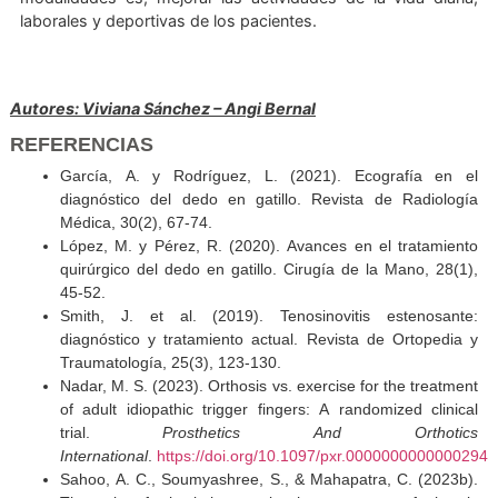
local y disminuir la tensión en la polea de la articulació
que mejora la movilidad activa y pasiva del dedo. 
técnica es especialmente útil en fases iniciales y moder
de presentada la patología.
La intervención temprana está basada en una evalua
personalizada que permite prevenir la progresión d
patología, evitar un proceso quirúrgico y posi
complicaciones.
En conclusión, el objetivo de la fisioterapia en sus difer
modalidades es, mejorar las actividades de la vida dia
laborales y deportivas de los pacientes.
Autores: Viviana Sánchez – Angi Bernal
REFERENCIAS
García, A. y Rodríguez, L. (2021). Ecografía e
diagnóstico del dedo en gatillo. Revista de Radiol