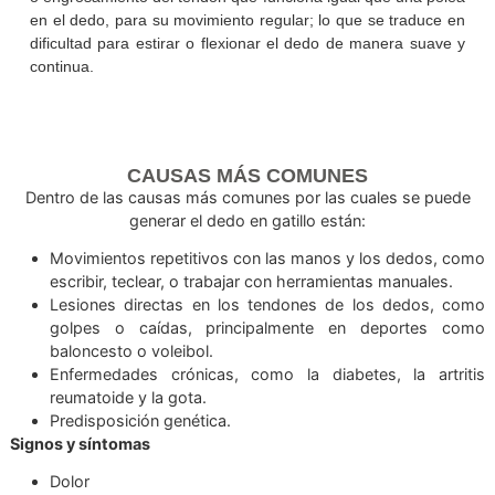
Se caracteriza por el engrosamiento o inflamación del ten
y la polea que lo rodea, lo que provoca un bloque
“engatillamiento” del dedo, se produce debido a la inflamac
o engrosamiento del tendón que funciona igual que una po
en el dedo, para su movimiento regular; lo que se traduce
dificultad para estirar o flexionar el dedo de manera suav
continua.
CAUSAS MÁS COMUNES
Dentro de las causas más comunes por las cuales se p
generar el dedo en gatillo están:
Movimientos repetitivos con las manos y los dedos,
escribir, teclear, o trabajar con herramientas manuale
Lesiones directas en los tendones de los dedos,
golpes o caídas, principalmente en deportes