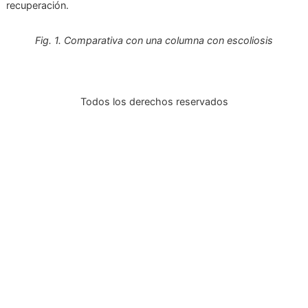
evitando el uso excesivo
tratadas?
A pesar de no
aparatos electrónicos y
saber el origen de la
sedentarismo.
escoliosis idiopática, se
¿Cómo diagnosticarla?
Cuando esta afección nos afecta
puede generar dolencias en nuestra parte lumbar, ese es 
los indicios,, pero es necesario una revisión con un médico
tratante para confirmar este diagnóstico, en cuanto al
tratamiento como está explicado previamente el realizar ci
ejercicios y rehabilitación nos puede ayudar de gran maner
nuestra salud. En Medical Track podemos ayudarte con es
tema, brindándote el apoyo que necesitas durante tu
recuperación.
Fig. 1. Comparativa con una columna con escoliosis