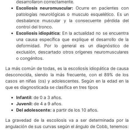
escoliosis, entre ellas tenemos a:
Escoliosis congénita:
Está presente al nacer da
que las estructuras costales y/o vertebrales n
desarrollaron correctamente.
Escoliosis neuromuscular:
Ocurre en pacientes
patologías neurológicas o musculo esquelético. E
desbalance muscular y la consecuente pérdida
control del tronco.
Escoliosis idiopática:
En la actualidad no se encue
una causa específica que explique el desarrollo d
deformidad. Por lo general es un diagnóstic
exclusión, descartado otros orígenes neuromuscul
o congénitos.
La más común de todas, es la escoliosis idiopática de c
desconocida, siendo la más frecuente, con el 89% de
casos en niñas (os) y adolescentes. Según en la edad e
que es diagnosticada se clasifica en tres tipos