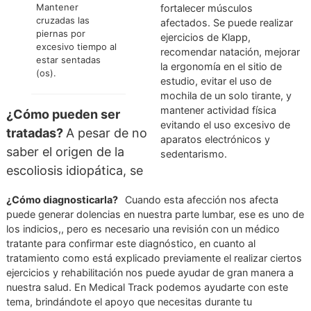
(sentado).
médica y toma de
imagen radiológica.
Sobrepasar los 90º
de flexión de
rodilla y cadera
Para el tratamiento se de
bilateral en
tomar en cuenta la ubicac
sedestación.
de la concavidad y
convexidad puesto que en
Flexión prolongada
primera se deberá estirar
de la columna
relajar musculatura mient
vertebral en
que en la segunda se deb
posición sedente.
Mantener
fortalecer músculos
cruzadas las
afectados. Se puede reali
piernas por
ejercicios de Klapp,
excesivo tiempo al
recomendar natación, mej
estar sentadas
la ergonomía en el sitio d
(os).
estudio, evitar el uso de
mochila de un solo tirante
mantener actividad física
¿Cómo pueden ser