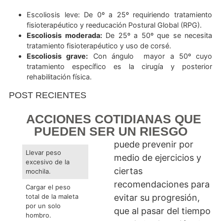
Infantil:
de 0 a 3 años.
Juvenil:
de 4 a 9 años.
Del adolescente:
a partir de los 10 años.
La gravedad de la escoliosis va a ser determinada po
angulación de sus curvas según el ángulo de Cobb, tene
Escoliosis leve: De 0º a 25º requiriendo tratami
fisioterapéutico y reeducación Postural Global (RPG
Escoliosis moderada:
De 25º a 50º que se nece
tratamiento fisioterapéutico y uso de corsé.
Escoliosis grave:
Con ángulo mayor a 50º c
tratamiento específico es la cirugía y poste
rehabilitación física.
POST RECIENTES
ACCIONES COTIDIANAS QU
PUEDEN SER UN RIESGO