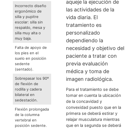
puede prevenir por
Llevar peso
medio de ejercicios 
excesivo de la
ciertas
mochila.
recomendaciones p
Cargar el peso
evitar su progresión
total de la maleta
por un solo
que al pasar del tie
hombro.
aqueje la ejecución 
Incorrecto diseño
las actividades de la
ergonómico de
vida diaria. El
silla y pupitre
escolar: silla sin
tratamiento es
respaldo, mesa y
personalizado
silla muy alta o
muy baja.
dependiendo la
necesidad y objetivo
Falta de apoyo de
los pies en el
paciente a tratar co
suelo en posición
previa evaluación
sedente