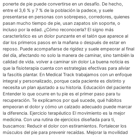
sostiene el arco, amortigua los impactos y te ayuda a cam
con fluidez. Cuando se inflama o se irrita, el simple hecho 
ponerte de pie puede convertirse en un desafío. De hecho,
entre el 3,6 % y 7 % de la población la padece, y suele
presentarse en personas con sobrepeso, corredores, quie
pasan mucho tiempo de pie, usan zapatos sin soporte, o
incluso por la edad. ¿Cómo reconocerla? El signo más
característico es un dolor punzante en el talón que aparece
dar los primeros pasos en la mañana o después de estar 
reposo. Puede acompañarse de rigidez y suele empeorar al
del día, afectando no solo la manera de caminar, sino tamb
calidad de vida. volver a caminar sin dolor La buena notici
que la fisioterapia cuenta con estrategias efectivas para ali
la fascitis plantar. En Medical Track trabajamos con un en
integral y personalizado, porque cada paciente es distinto 
necesita un plan ajustado a su historia. Educación del paci
Entender lo que ocurre en tu pie es el primer paso para tu
recuperación. Te explicamos por qué sucede, qué hábitos
empeoran el dolor y cómo un calzado adecuado puede ma