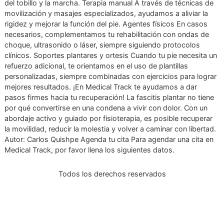
la diferencia. Ejercicio terapéutico El movimiento es la mejo
medicina. Con una rutina de ejercicios diseñada para ti,
buscamos: Reducir el dolor con estiramientos. Fortalecer l
músculos del pie para prevenir recaídas. Mejorar la movili
del tobillo y la marcha. Terapia manual A través de técnica
movilización y masajes especializados, ayudamos a aliviar 
rigidez y mejorar la función del pie. Agentes físicos En cas
necesarios, complementamos tu rehabilitación con ondas
choque, ultrasonido o láser, siempre siguiendo protocolos
clínicos. Soportes plantares y ortesis Cuando tu pie necesi
refuerzo adicional, te orientamos en el uso de plantillas
personalizadas, siempre combinadas con ejercicios para l
mejores resultados. ¡En Medical Track te ayudamos a dar
pasos firmes hacia tu recuperación! La fascitis plantar no t
por qué convertirse en una condena a vivir con dolor. Con 
abordaje activo y guiado por fisioterapia, es posible recup
la movilidad, reducir la molestia y volver a caminar con libe
Autor: Carlos Quishpe Agenda tu cita Para agendar una cit
Medical Track, por favor llena los siguientes datos.