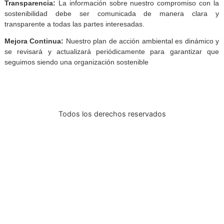
reducción del uso de papel para minimizar nuestro
impacto ambiental.
CONSIDERACIONES ADICIONALES:
Proactividad:
Aunque actualmente no veamos un impacto di
del cambio climático en nuestras operaciones, es impor
mantener una actitud proactiva y estar preparados
adaptarnos a posibles cambios en el futuro.
Transparencia:
La información sobre nuestro compromiso c
sostenibilidad debe ser comunicada de manera cl
transparente a todas las partes interesadas.
Mejora Continua:
Nuestro plan de acción ambiental es diná
se revisará y actualizará periódicamente para garantiza
seguimos siendo una organización sostenible