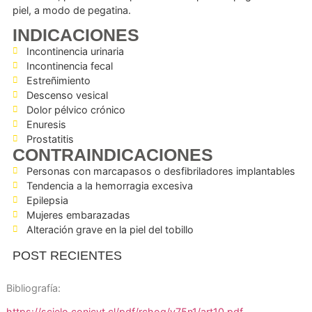
pegado a la piel por debajo del tobillo, siguiend
trayectoria del nervio tibial posterior.
De manera no invasiva (trasndérmica):
se realiza igual
la anterior, pero con dos parches de superficie pegados e
piel, a modo de pegatina.
INDICACIONES
Incontinencia urinaria
Incontinencia fecal
Estreñimiento
Descenso vesical
Dolor pélvico crónico
Enuresis
Prostatitis
CONTRAINDICACIONES
Personas con marcapasos o desfibriladores implantab
Tendencia a la hemorragia excesiva
Epilepsia
Mujeres embarazadas