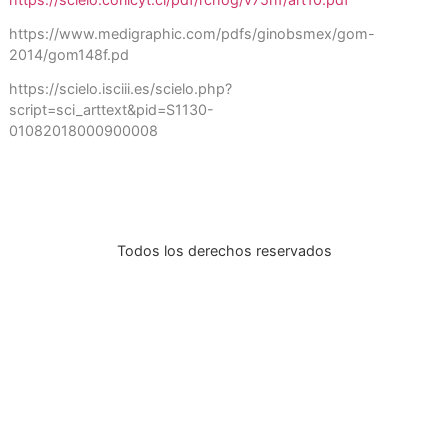
Alteración grave en la piel del tobillo
POST RECIENTES
Bibliografía:
https://scielo.conicyt.cl/pdf/rchog/v75n1/art10.pdf
https://www.medigraphic.com/pdfs/ginobsmex/gom-
2014/gom148f.pd
https://scielo.isciii.es/scielo.php?
script=sci_arttext&pid=S1130-
01082018000900008
Todos los derechos reservados