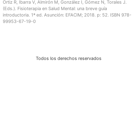
INDICACIONES
La fisioterapia es útil para diversas condiciones de sal
mental, tales como:
Estrés postraumático.
Depresión.
Ansiedad.
Bibliografía:
Ortiz R, Ibarra V, Almirón M, González I, Gómez N, Torales 
(Eds.). Fisioterapia en Salud Mental: una breve guía
introductoria. 1ª ed. Asunción: EFACIM; 2018. p: 52. ISBN 
99953-67-19-0